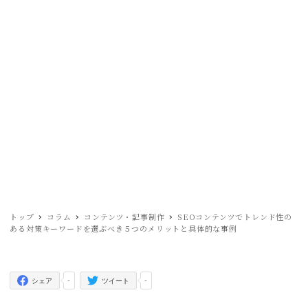
株式会社もっとグッド
MEN
U
SEOコンテンツでトレンド性のあ
る対策キーワードを選ぶべき５つ
のメリットと具体的な事例
トップ
コラム
コンテンツ・記事制作
SEOコンテンツでトレンド性の
ある対策キーワードを選ぶべき５つのメリットと具体的な事例
-
-
シェア
ツイート